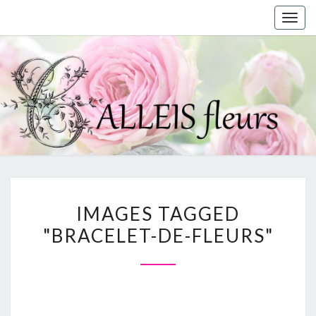
Togg
navig
IMAGES
IMAGES TAGGED
TAGGED
"BRACELET-DE-FLEURS"
"BRACELET-
DE-
FLEURS"