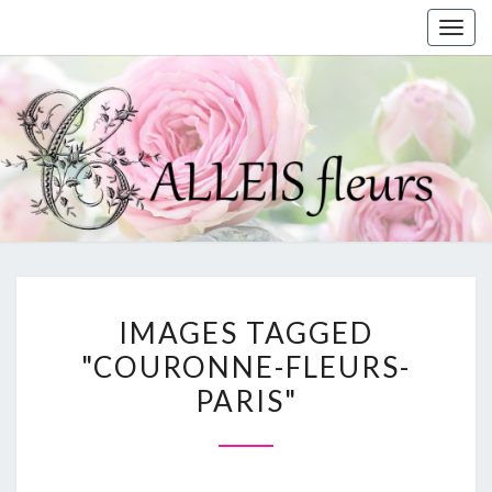
Togg
navig
IMAGES
IMAGES TAGGED
TAGGED
"COURONNE-FLEURS-
"COURONNE-
PARIS"
FLEURS-
PARIS"