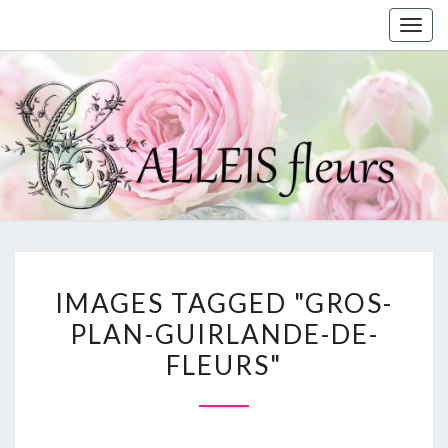
Togg
navig
IMAGES
IMAGES TAGGED "GROS-
TAGGED
PLAN-GUIRLANDE-DE-
"GROS-
FLEURS"
PLAN-
GUIRLANDE-
DE-
FLEURS"