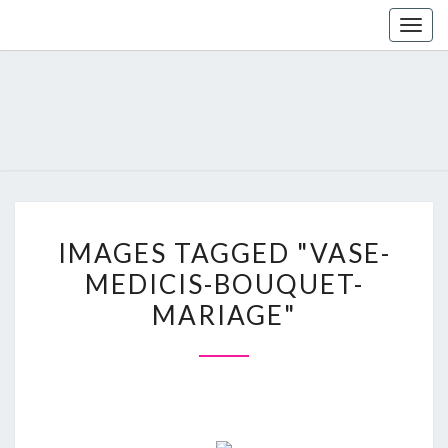
Togg
navig
IMAGES
IMAGES TAGGED "VASE-
TAGGED
MEDICIS-BOUQUET-
"VASE-
MARIAGE"
MEDICIS-
BOUQUET-
MARIAGE"