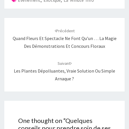
Événement
,
Exotique
,
La Minute Info
Navigation
d'article
Précédent
Quand Fleurs Et Spectacle Ne Font Qu’un … La Magie
Des Démonstrations Et Concours Floraux
Suivant
Les Plantes Dépolluantes, Vraie Solution Ou Simple
Arnaque ?
One thought on “
Quelques
conseils pour prendre soin de ses